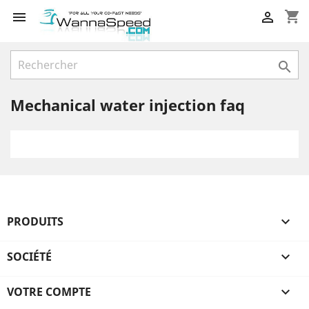
shopping_cart



Mechanical water injection faq
PRODUITS

SOCIÉTÉ

VOTRE COMPTE
